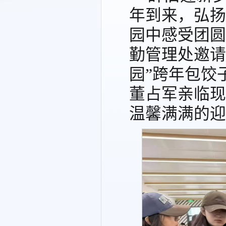
年到来，弘扬
园中感受团圆
勤管理处邀请
园”跨年包饺
董占军亲临现
温馨满满的迎