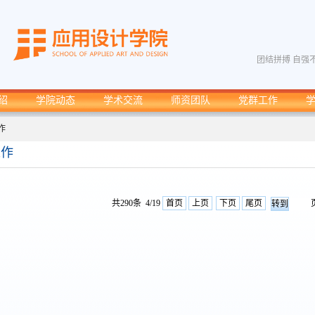
团结拼搏 自强
绍
学院动态
学术交流
师资团队
党群工作
作
工作
共290条 4/19
首页
上页
下页
尾页