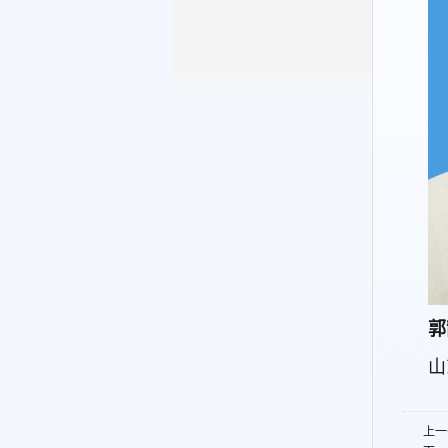
郭
山
上一