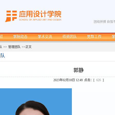
团结拼搏 自强
绍
学院动态
学术交流
师资团队
党群工作
队
>>
管理团队
>>
正文
团队
郭静
2023年02月18日 12:49 点击：[
626
]